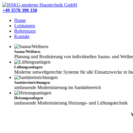
Wir
sind
+49 3578 390 330
die
Home
Profis,
Leistungen
wenn
Referenzen
es
Kontakt
um
Ihre
Heizung
Sauna/Wellness
oder
Planung und Realisierung von individuellen Sauna- und Wellne
ein
schönes
Lüftungsanlagen
Bad
Moderne umweltgerechte Systeme für alle Einsatzzwecke in Ind
geht.
Sanitäreinrichtungen
umfassende Modernisierung im Sanitärbereich
Heizungsanlagen
umfassende Modernisierung Heizungs- und Lüftungstechnik